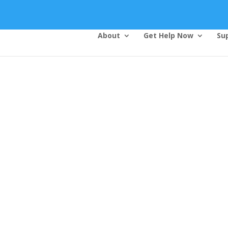
About
Get Help Now
Su