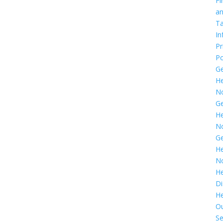
Fi
a
T
In
Pr
Po
G
He
N
G
He
N
G
He
N
He
Di
He
O
Se