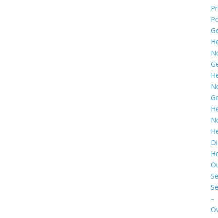
Pr
Po
G
He
N
G
He
N
G
He
N
He
Di
He
O
Se
Se
–
Ov