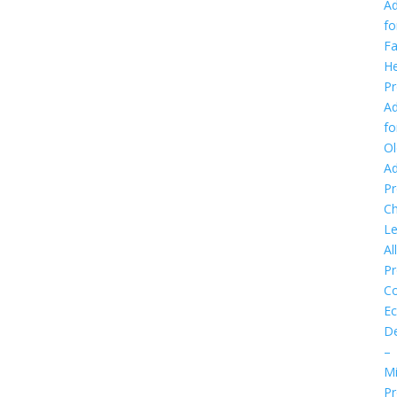
Ad
fo
Fa
He
P
Ad
fo
Ol
Ad
P
Ch
Le
Al
P
C
E
D
–
Mi
P