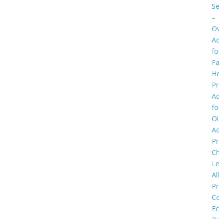
Se
–
Ov
Ad
fo
Fa
He
P
Ad
fo
Ol
Ad
P
Ch
Le
Al
P
C
E