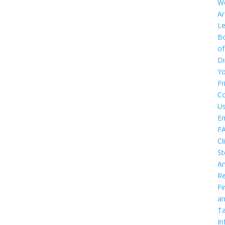
W
Ar
Le
B
of
Di
Y
Fr
Co
U
E
F
Cl
St
An
Re
Fi
a
T
In