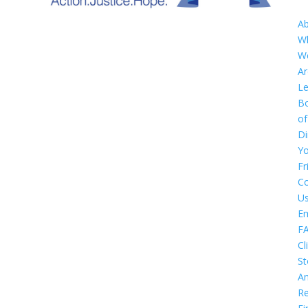
A
W
W
Ar
Le
B
of
Di
Y
Fr
Co
U
E
F
Cl
St
An
Re