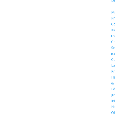
D
–
Mi
P
Co
Ki
to
C
Se
(c
C
L
P
He
&
Ed
Ju
In
Ha
Of