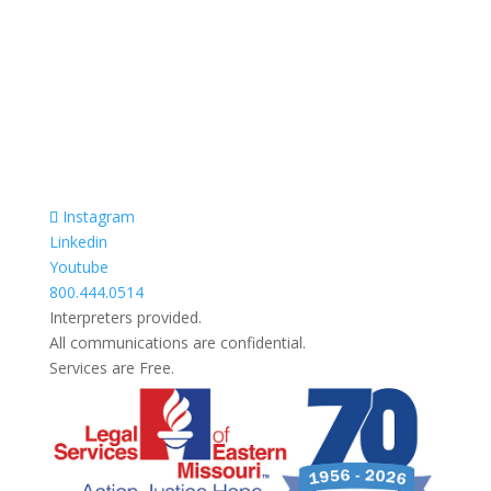
Prevodioci su obezbjedjeni.
Razgovori se drze u tajnosti.
Sve nase usluge su besplatne.
Top Bar — Spanish
Intérpretes disponible.
Todas las comunicaciones son confidenciales.
Los servicios son gratuitos.
Instagram
Linkedin
Youtube
800.444.0514
Interpreters provided.
All communications are confidential.
Services are Free.