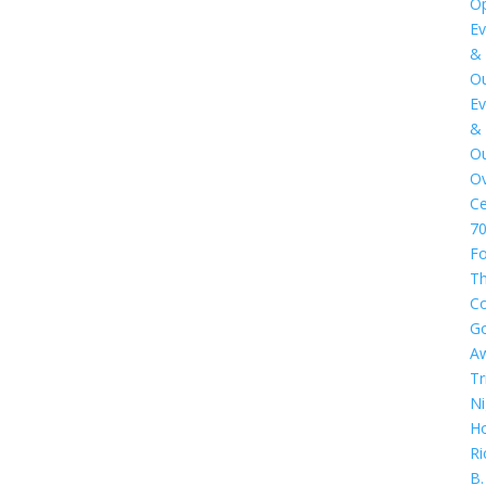
Op
Ev
&
Ou
Ev
&
Ou
Ov
Ce
7
Fo
T
C
G
A
Tr
Ni
Ho
Ri
B.