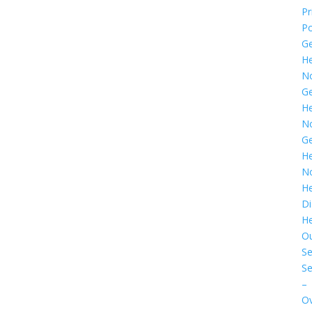
Pr
Po
G
He
N
G
He
N
G
He
N
He
Di
He
O
Se
Se
–
Ov