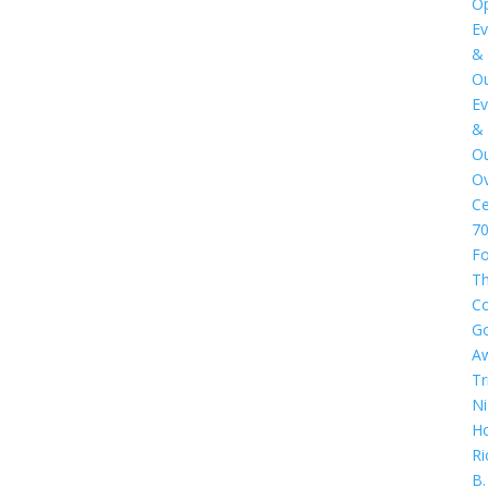
Op
Ev
&
Ou
Ev
&
Ou
Ov
Ce
7
Fo
T
C
G
A
Tr
Ni
Ho
Ri
B.