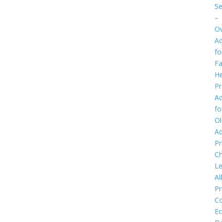
Se
–
Ov
Ad
fo
Fa
He
P
Ad
fo
Ol
Ad
P
Ch
Le
Al
P
C
E