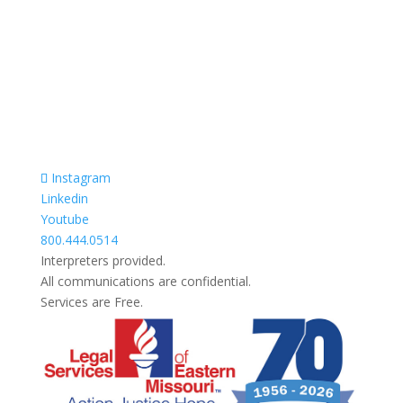
Prevodioci su obezbjedjeni.
Razgovori se drze u tajnosti.
Sve nase usluge su besplatne.
Top Bar — Spanish
Intérpretes disponible.
Todas las comunicaciones son confidenciales.
Los servicios son gratuitos.
Instagram
Linkedin
Youtube
800.444.0514
Interpreters provided.
All communications are confidential.
Services are Free.