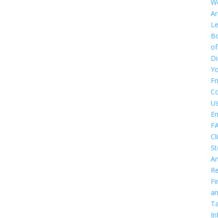
W
Ar
Le
B
of
Di
Y
Fr
Co
U
E
F
Cl
St
An
Re
Fi
a
T
In