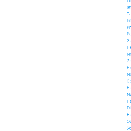
Fi
a
T
In
Pr
Po
G
He
N
G
He
N
G
He
N
He
Di
He
O
Se