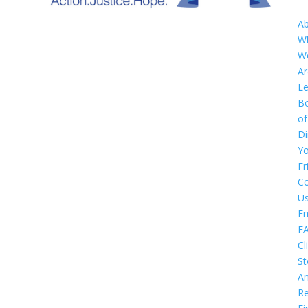
A
W
W
Ar
Le
B
of
Di
Y
Fr
Co
U
E
F
Cl
St
An
Re