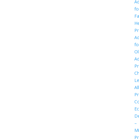
Ad
fo
Fa
He
P
Ad
fo
Ol
Ad
P
Ch
Le
Al
P
C
E
D
–
Mi
P