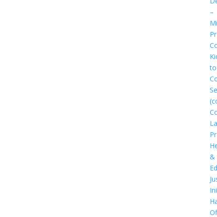
D
–
Mi
P
Co
Ki
to
C
Se
(c
C
L
P
He
&
Ed
Ju
In
Ha
Of