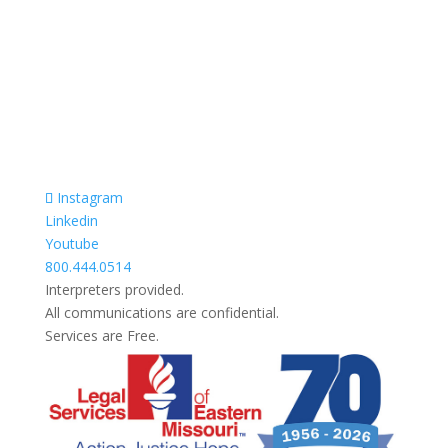
Prevodioci su obezbjedjeni.
Razgovori se drze u tajnosti.
Sve nase usluge su besplatne.
Top Bar — Spanish
Intérpretes disponible.
Todas las comunicaciones son confidenciales.
Los servicios son gratuitos.
Instagram
Linkedin
Youtube
800.444.0514
Interpreters provided.
All communications are confidential.
Services are Free.