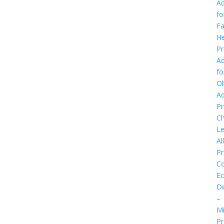
Ad
fo
Fa
He
P
Ad
fo
Ol
Ad
P
Ch
Le
Al
P
C
E
D
–
Mi
P