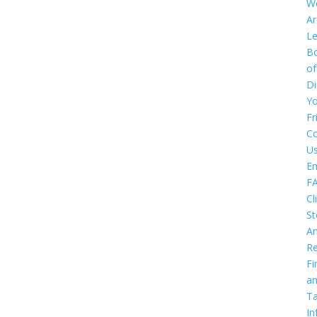
W
Ar
Le
B
of
Di
Y
Fr
Co
U
E
F
Cl
St
An
Re
Fi
a
T
In