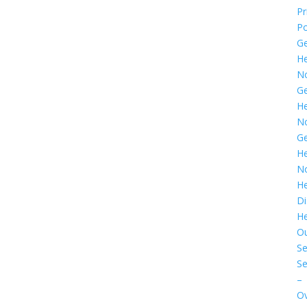
Pr
Po
G
He
N
G
He
N
G
He
N
He
Di
He
O
Se
Se
–
Ov