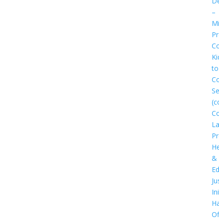
D
–
Mi
P
Co
Ki
to
C
Se
(c
C
L
P
He
&
Ed
Ju
In
Ha
Of