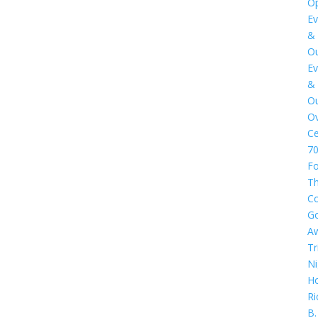
Op
Ev
&
Ou
Ev
&
Ou
Ov
Ce
7
Fo
T
C
G
A
Tr
Ni
Ho
Ri
B.