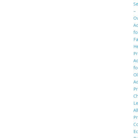
Se
–
Ov
Ad
fo
Fa
He
P
Ad
fo
Ol
Ad
P
Ch
Le
Al
P
C
E