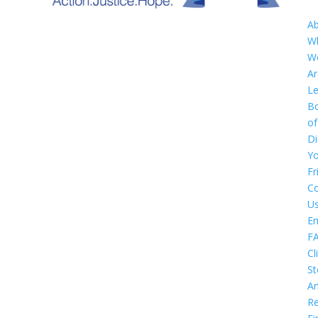
A
W
W
Ar
Le
B
of
Di
Y
Fr
Co
U
E
F
Cl
St
An
Re