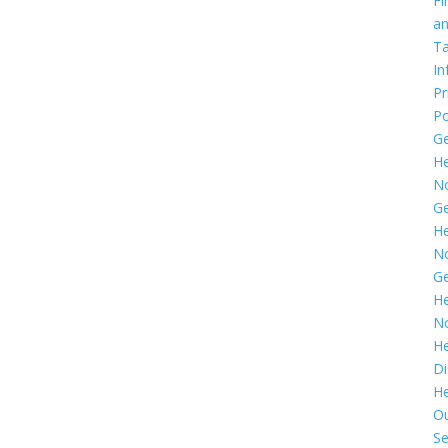
Fi
a
T
In
Pr
Po
G
He
N
G
He
N
G
He
N
He
Di
He
O
Se